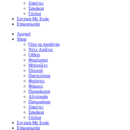
Ζακέτες
Σακάκια
Γιλέκα
Σχετικά Με Εμάς
Επικοινωνία
Αρχική
Shop
Όλα τα προϊόντα
Νέες Αφίξεις
Offers
Φορέματα
Μπλούζες
Πλεκτά
Παντελόνια
Φούστες
Φόρμες
Πουκάμισα
Aξεσουάρ
Πανωφόρια
Ζακέτες
Σακάκια
Γιλέκα
Σχετικά Με Εμάς
Επικοινωνία