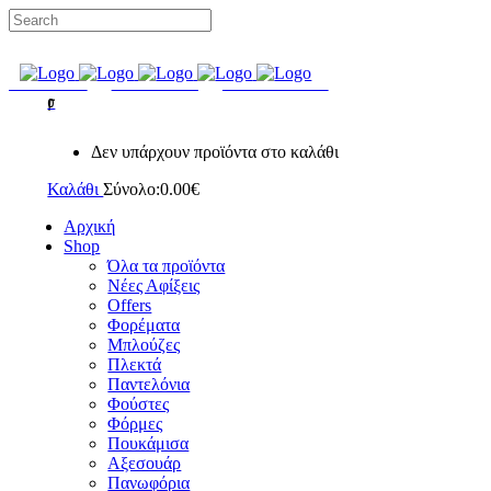
ΔΩΡΕΑΝ ΜΕΤΑΦΟΡΙΚΑ ΣΕ ΟΛΕΣ ΤΙΣ ΠΑΡΑΓΓΕΛΙΕΣ
FACEBOOK
INSTAGRAM
GOOGLE MAPS
0
Δεν υπάρχουν προϊόντα στο καλάθι
Καλάθι
Σύνολο:
0.00
€
Αρχική
Shop
Όλα τα προϊόντα
Νέες Αφίξεις
Offers
Φορέματα
Μπλούζες
Πλεκτά
Παντελόνια
Φούστες
Φόρμες
Πουκάμισα
Aξεσουάρ
Πανωφόρια