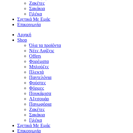
Ζακέτες
Σακάκια
Γιλέκα
Σχετικά Με Εμάς
Επικοινωνία
Αρχική
Shop
Όλα τα προϊόντα
Νέες Αφίξεις
Offers
Φορέματα
Μπλούζες
Πλεκτά
Παντελόνια
Φούστες
Φόρμες
Πουκάμισα
Aξεσουάρ
Πανωφόρια
Ζακέτες
Σακάκια
Γιλέκα
Σχετικά Με Εμάς
Επικοινωνία