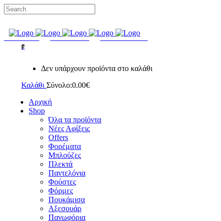
ΔΩΡΕΑΝ ΜΕΤΑΦΟΡΙΚΑ ΣΕ ΟΛΕΣ ΤΙΣ ΠΑΡΑΓΓΕΛΙΕΣ
FACEBOOK
INSTAGRAM
GOOGLE MAPS
0
Δεν υπάρχουν προϊόντα στο καλάθι
Καλάθι
Σύνολο:
0.00
€
Αρχική
Shop
Όλα τα προϊόντα
Νέες Αφίξεις
Offers
Φορέματα
Μπλούζες
Πλεκτά
Παντελόνια
Φούστες
Φόρμες
Πουκάμισα
Aξεσουάρ
Πανωφόρια