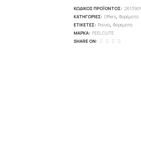
ΚΩΔΙΚΌΣ ΠΡΟΪΌΝΤΟΣ:
261390
ΚΑΤΗΓΟΡΊΕΣ:
Offers
,
Φορέματα
ΕΤΙΚΈΤΕΣ:
Ρούχα
,
Φορεματα
ΜΆΡΚΑ:
FEEL CUTE
SHARE ON: