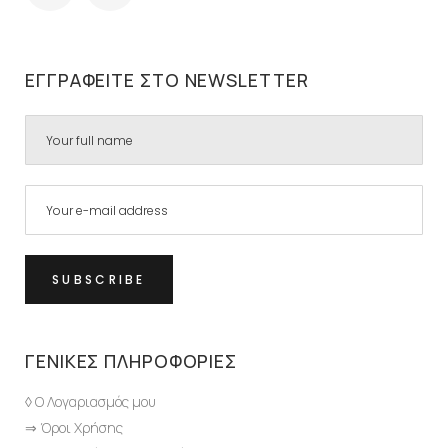
ΕΓΓΡΑΦΕΊΤΕ ΣΤΟ NEWSLETTER
ΓΕΝΙΚΈΣ ΠΛΗΡΟΦΟΡΊΕΣ
◊ Ο Λογαριασμός μου
⇒ Όροι Χρήσης