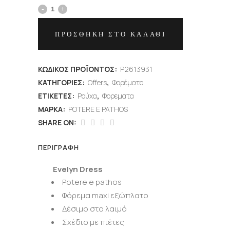
ΠΡΟΣΘΉΚΗ ΣΤΟ ΚΑΛΆΘΙ
ΚΩΔΙΚΌΣ ΠΡΟΪΌΝΤΟΣ:
P2613931
ΚΑΤΗΓΟΡΊΕΣ:
Offers
,
Φορέματα
ΕΤΙΚΈΤΕΣ:
Ρούχα
,
Φορεματα
ΜΆΡΚΑ:
POTERE E PATHOS
SHARE ON:
ΠΕΡΙΓΡΑΦΉ
Evelyn Dress
Potere e pathos
Φόρεμα maxi εξώπλατο
Δέσιμο στο λαιμό
Σχέδιο με πιέτες