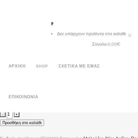
ΔΩΡΕΑΝ ΜΕΤΑΦΟΡΙΚΑ ΣΕ ΟΛΕΣ ΤΙΣ ΠΑΡΑΓΓΕΛΙΕΣ
FACEBOOK
INSTAGRAM
GOOGLE MAPS
0
Δεν υπάρχουν προϊόντα στο καλάθι
Σύνολο:
0.00
€
ΚΑΛΆΘΙ
ΑΡΧΙΚΉ
SHOP
ΣΧΕΤΙΚΆ ΜΕ ΕΜΆΣ
Kasia Shirt
110.00
€
Πουκάμισο crop με γιακά
ΕΠΙΚΟΙΝΩΝΊΑ
Μέγεθος
Clear
Προσθήκη στο καλάθι