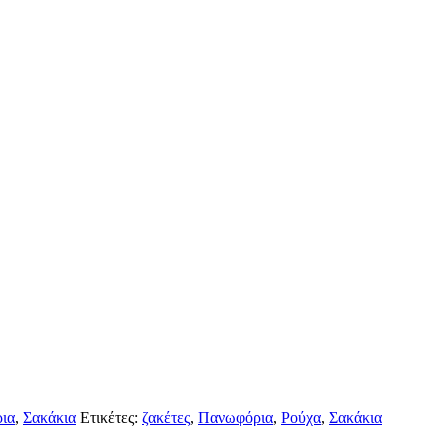
ια
,
Σακάκια
Ετικέτες:
ζακέτες
,
Πανωφόρια
,
Ρούχα
,
Σακάκια