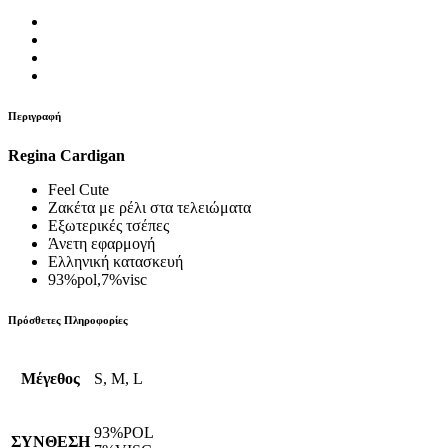
Περιγραφή
Regina Cardigan
Feel Cute
Ζακέτα με ρέλι στα τελειώματα
Εξωτερικές τσέπες
Άνετη εφαρμογή
Ελληνική κατασκευή
93%pol,7%visc
Πρόσθετες Πληροφορίες
Μέγεθος
S, M, L
93%POL
ΣΥΝΘΕΣΗ