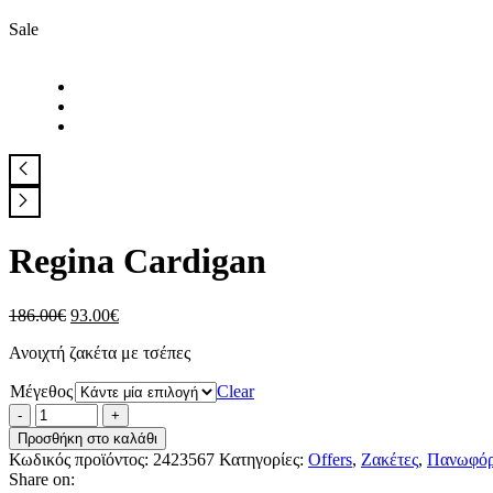
Sale
Regina Cardigan
Original
Η
186.00
€
93.00
€
price
τρέχουσα
Ανοιχτή ζακέτα με τσέπες
was:
τιμή
186.00€.
είναι:
Μέγεθος
Clear
93.00€.
Προσθήκη στο καλάθι
Κωδικός προϊόντος:
2423567
Κατηγορίες:
Offers
,
Ζακέτες
,
Πανωφόρ
Share on: