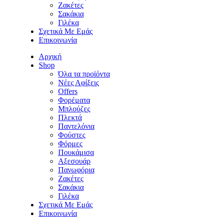
Ζακέτες
Σακάκια
Γιλέκα
Σχετικά Με Εμάς
Επικοινωνία
Αρχική
Shop
Όλα τα προϊόντα
Νέες Αφίξεις
Offers
Φορέματα
Μπλούζες
Πλεκτά
Παντελόνια
Φούστες
Φόρμες
Πουκάμισα
Aξεσουάρ
Πανωφόρια
Ζακέτες
Σακάκια
Γιλέκα
Σχετικά Με Εμάς
Επικοινωνία