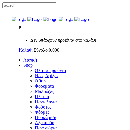
ΔΩΡΕΑΝ ΜΕΤΑΦΟΡΙΚΑ ΣΕ ΟΛΕΣ ΤΙΣ ΠΑΡΑΓΓΕΛΙΕΣ
FACEBOOK
INSTAGRAM
GOOGLE MAPS
0
Δεν υπάρχουν προϊόντα στο καλάθι
Καλάθι
Σύνολο:
0.00
€
Αρχική
Shop
Όλα τα προϊόντα
Νέες Αφίξεις
Offers
Φορέματα
Μπλούζες
Πλεκτά
Παντελόνια
Φούστες
Φόρμες
Πουκάμισα
Aξεσουάρ
Πανωφόρια