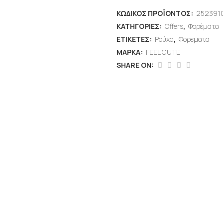
ΚΩΔΙΚΌΣ ΠΡΟΪΌΝΤΟΣ:
252391
ΚΑΤΗΓΟΡΊΕΣ:
Offers
,
Φορέματα
ΕΤΙΚΈΤΕΣ:
Ρούχα
,
Φορεματα
ΜΆΡΚΑ:
FEEL CUTE
SHARE ON: