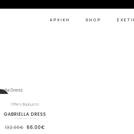
ΑΡΧΙΚΉ
SHOP
ΣΧΕΤΙ
LE
Offers
,
Φορέματα
GABRIELLA DRESS
Original
Η
66.00
€
132.00
€
price
τρέχουσα