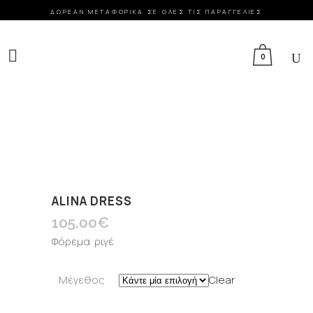
ΔΩΡΕΑΝ ΜΕΤΑΦΟΡΙΚΑ ΣΕ ΟΛΕΣ ΤΙΣ ΠΑΡΑΓΓΕΛΙΕΣ
FACEBOOK
INSTAGRAM
GOOGLE MAPS
0
ALINA DRESS
105.00
€
Φόρεμα ριγέ
Μέγεθος
Clear