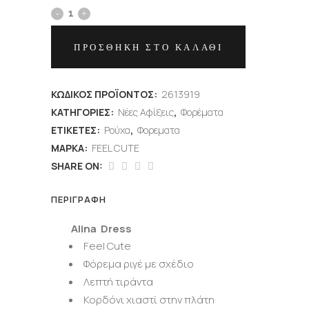
ΠΡΟΣΘΉΚΗ ΣΤΟ ΚΑΛΆΘΙ
ΚΩΔΙΚΌΣ ΠΡΟΪΌΝΤΟΣ:
2613919
ΚΑΤΗΓΟΡΊΕΣ:
Νέες Αφίξεις
,
Φορέματα
ΕΤΙΚΈΤΕΣ:
Ρούχα
,
Φορεματα
ΜΆΡΚΑ:
FEEL CUTE
SHARE ON:
ΠΕΡΙΓΡΑΦΉ
Alina Dress
Feel Cute
Φόρεμα ριγέ με σχέδιο
Λεπτή τιράντα
Κορδόνι χιαστί στην πλάτη