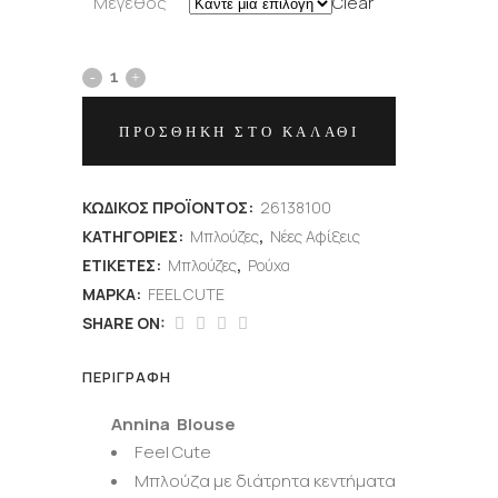
Μέγεθος
Clear
ΠΡΟΣΘΉΚΗ ΣΤΟ ΚΑΛΆΘΙ
ΚΩΔΙΚΌΣ ΠΡΟΪΌΝΤΟΣ:
26138100
ΚΑΤΗΓΟΡΊΕΣ:
Μπλούζες
,
Νέες Αφίξεις
ΕΤΙΚΈΤΕΣ:
Μπλούζες
,
Ρούχα
ΜΆΡΚΑ:
FEEL CUTE
SHARE ON:
ΠΕΡΙΓΡΑΦΉ
Annina Blouse
Feel Cute
Μπλούζα με διάτρητα κεντήματα