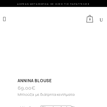
ΔΩΡΕΑΝ ΜΕΤΑΦΟΡΙΚΑ ΣΕ ΟΛΕΣ ΤΙΣ ΠΑΡΑΓΓΕΛΙΕΣ
FACEBOOK
INSTAGRAM
GOOGLE MAPS
0
ANNINA BLOUSE
69.00
€
Μπλούζα με διάτρητα κεντήματα