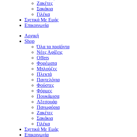
Ζακέτες
Σακάκια
Γιλέκα
Σχετικά Με Εμάς
Επικοινωνία
Αρχική
Shop
Όλα τα προϊόντα
Νέες Αφίξεις
Offers
Φορέματα
Μπλούζες
Πλεκτά
Παντελόνια
Φούστες
Φόρμες
Πουκάμισα
Aξεσουάρ
Πανωφόρια
Ζακέτες
Σακάκια
Γιλέκα
Σχετικά Με Εμάς
Επικοινωνία