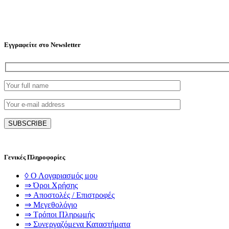
Εγγραφείτε στο Newsletter
Γενικές Πληροφορίες
◊ Ο Λογαριασμός μου
⇒ Όροι Χρήσης
⇒ Αποστολές / Επιστροφές
⇒ Μεγεθολόγιο
⇒ Τρόποι Πληρωμής
⇒ Συνεργαζόμενα Καταστήματα