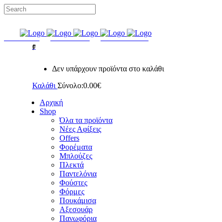
ΔΩΡΕΑΝ ΜΕΤΑΦΟΡΙΚΑ ΣΕ ΟΛΕΣ ΤΙΣ ΠΑΡΑΓΓΕΛΙΕΣ
FACEBOOK
INSTAGRAM
GOOGLE MAPS
0
Δεν υπάρχουν προϊόντα στο καλάθι
Καλάθι
Σύνολο:
0.00
€
Αρχική
Shop
Όλα τα προϊόντα
Νέες Αφίξεις
Offers
Φορέματα
Μπλούζες
Πλεκτά
Παντελόνια
Φούστες
Φόρμες
Πουκάμισα
Aξεσουάρ
Πανωφόρια