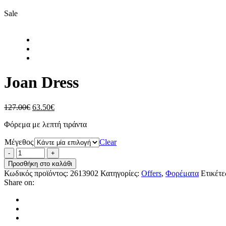
Sale
Joan Dress
Original
Η
127.00
€
63.50
€
price
τρέχουσα
Φόρεμα με λεπτή τιράντα
was:
τιμή
127.00€.
είναι:
Μέγεθος
Clear
63.50€.
Προσθήκη στο καλάθι
Κωδικός προϊόντος:
2613902
Κατηγορίες:
Offers
,
Φορέματα
Ετικέτε
Share on: